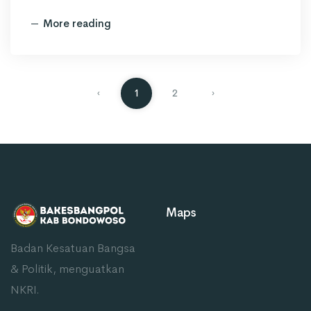
More reading
‹
1
2
›
Maps
Badan Kesatuan Bangsa
& Politik, menguatkan
NKRI.