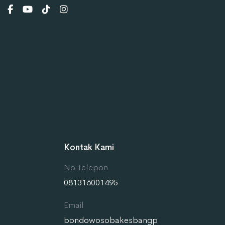
Kontak Kami
No Telepon
081316001495
Email
bondowosobakesbangp