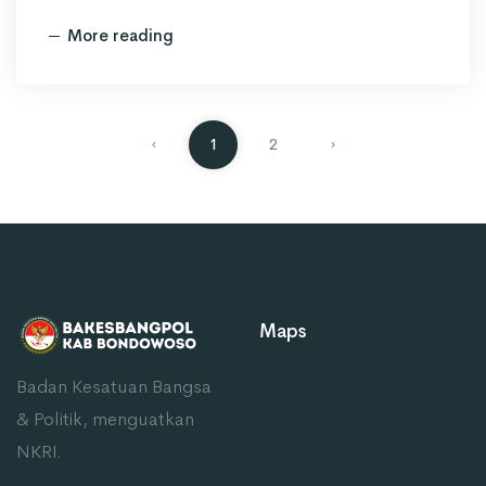
More reading
‹
1
2
›
Maps
Badan Kesatuan Bangsa
& Politik, menguatkan
NKRI.