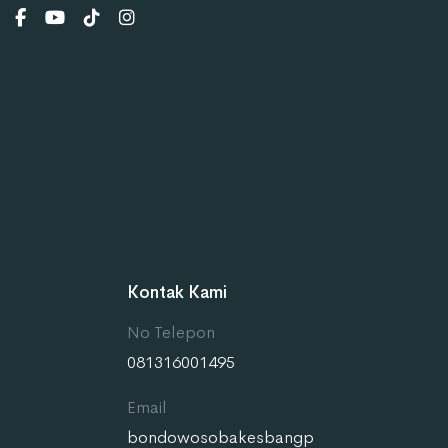
Kontak Kami
No Telepon
081316001495
Email
bondowosobakesbangp